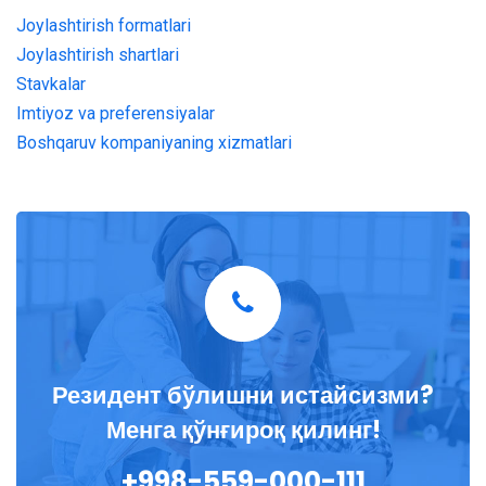
Joylashtirish formatlari
Joylashtirish shartlari
Stavkalar
Imtiyoz va preferensiyalar
Boshqaruv kompaniyaning xizmatlari
Резидент бўлишни истайсизми?
Менга қўнғироқ қилинг!
+998-559-000-111