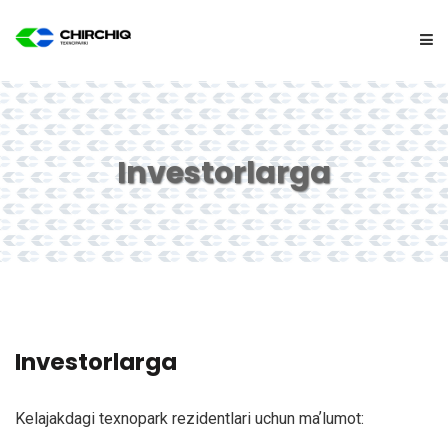
ASOSIY
Investorlarga
TEXNOPARK
REZIDENTLARGA
YANGILIKLAR
ALOQA
Investorlarga
Kelajakdagi texnopark rezidentlari uchun maʼlumot: