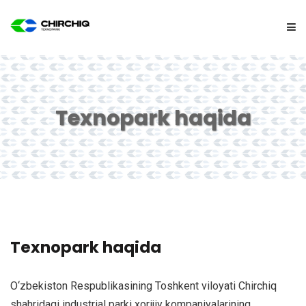
ASOSIY
Texnopark haqida
TEXNOPARK
REZIDENTLARGA
YANGILIKLAR
ALOQA
Texnopark haqida
O‘zbekiston Respublikasining Toshkent viloyati Chirchiq
shahridagi industrial parki xorijiy kompaniyalarining