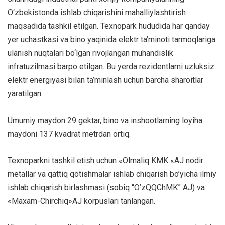
O‘zbekistonda ishlab chiqarishini mahalliylashtirish
maqsadida tashkil etilgan. Texnopark hududida har qanday
yer uchastkasi va bino yaqinida elektr ta’minoti tarmoqlariga
ulanish nuqtalari bo‘lgan rivojlangan muhandislik
infratuzilmasi barpo etilgan. Bu yerda rezidentlarni uzluksiz
elektr energiyasi bilan ta’minlash uchun barcha sharoitlar
yaratilgan.
Umumiy maydon 29 gektar, bino va inshootlarning loyiha
maydoni 137 kvadrat metrdan ortiq.
Texnoparkni tashkil etish uchun «Olmaliq KMK «AJ nodir
metallar va qattiq qotishmalar ishlab chiqarish bo’yicha ilmiy
ishlab chiqarish birlashmasi (sobiq “O’zQQChMK” AJ) va
«Maxam-Chirchiq»AJ korpuslari tanlangan.