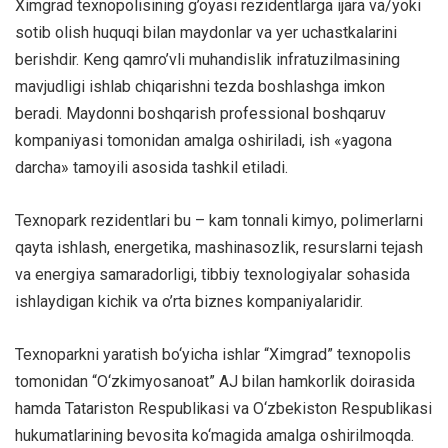
Ximgrad texnopolisining g’oyasi rezidentlarga ijara va/yoki
sotib olish huquqi bilan maydonlar va yer uchastkalarini
berishdir. Keng qamro’vli muhandislik infratuzilmasining
mavjudligi ishlab chiqarishni tezda boshlashga imkon
beradi. Maydonni boshqarish professional boshqaruv
kompaniyasi tomonidan amalga oshiriladi, ish «yagona
darcha» tamoyili asosida tashkil etiladi.
Texnopark rezidentlari bu – kam tonnali kimyo, polimerlarni
qayta ishlash, energetika, mashinasozlik, resurslarni tejash
va energiya samaradorligi, tibbiy texnologiyalar sohasida
ishlaydigan kichik va o’rta biznes kompaniyalaridir.
Texnoparkni yaratish bo‘yicha ishlar “Ximgrad” texnopolis
tomonidan “O‘zkimyosanoat” AJ bilan hamkorlik doirasida
hamda Tatariston Respublikasi va O‘zbekiston Respublikasi
hukumatlarining bevosita ko‘magida amalga oshirilmoqda.