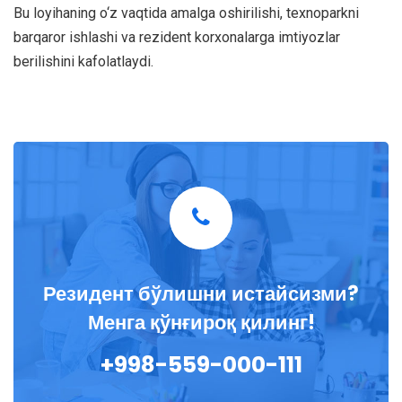
Bu loyihaning o‘z vaqtida amalga oshirilishi, texnoparkni
barqaror ishlashi va rezident korxonalarga imtiyozlar
berilishini kafolatlaydi.
Резидент бўлишни истайсизми?
Менга қўнғироқ қилинг!
+998-559-000-111